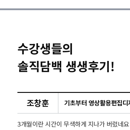
수강생들의
솔직담백 생생후기!
조창훈
캠퍼스
르쳐주셔
3개월이란 시간이 무색하게 지나가 버렸네요